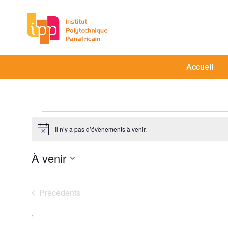
Accueil
Il n’y a pas d’évènements à venir.
Notice
À venir
Sélectionnez
une
Évènements
Précédents
date.